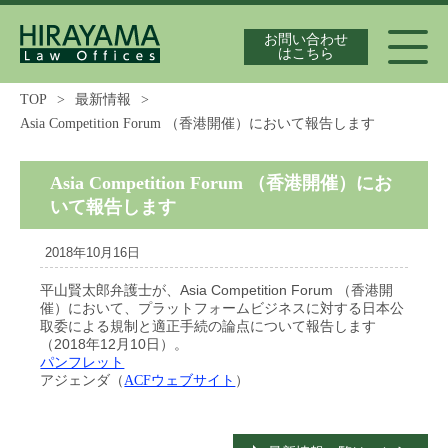
お問い合わせ
はこちら
TOP
>
最新情報
>
Asia Competition Forum （香港開催）において報告します
代表弁護士紹介
Asia Competition Forum （香港開催）にお
いて報告します
独占禁止法案件の実績
2018年10月16日
平山賢太郎弁護士が、Asia Competition Forum （香港開
催）において、プラットフォームビジネスに対する日本公
最新情報
取委による規制と適正手続の論点について報告します
（2018年12月10日）。
パンフレット
アジェンダ（
）
ACFウェブサイト
独占禁止法の論文集