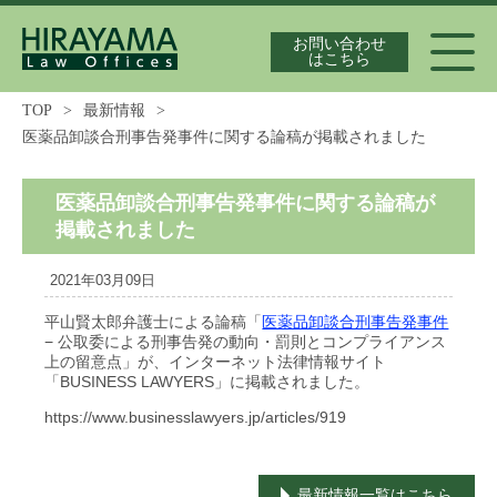
お問い合わせ
はこちら
TOP
>
最新情報
>
医薬品卸談合刑事告発事件に関する論稿が掲載されました
代表弁護士紹介
医薬品卸談合刑事告発事件に関する論稿が
掲載されました
独占禁止法案件の実績
2021年03月09日
平山賢太郎弁護士による論稿「
医薬品卸談合刑事告発事件
− 公取委による刑事告発の動向・罰則とコンプライアンス
最新情報
上の留意点」が、インターネット法律情報サイト
「BUSINESS LAWYERS」に掲載されました。
https://www.businesslawyers.jp/articles/919
独占禁止法の論文集
最新情報一覧はこちら