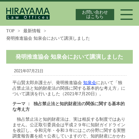
お問い合わせ
はこちら
TOP
>
最新情報
>
発明推進協会 知泉会において講演しました
代表弁護士紹介
発明推進協会 知泉会において講演しました
独占禁止法案件の実績
2021年07月21日
独
平山賢太郎弁護士が、発明推進協会
知泉会
において「
占禁止法と知的財産法の関係に関する基本的な考え方」に
ついて講演を行いました（2021年7月20日）。
最新情報
テーマ ： 独占禁止法と知的財産法の関係に関する基本的
な考え方
独占禁止法と知的財産法は、実は相反する制度ではあり
ません。公正取引委員会は平成２９年に知財ガイドライン
独占禁止法の論文集
を改訂し、令和元年・令和３年にはこの分野に関する実態
調査報告書を続々公表していますので、知的財産にかかわ