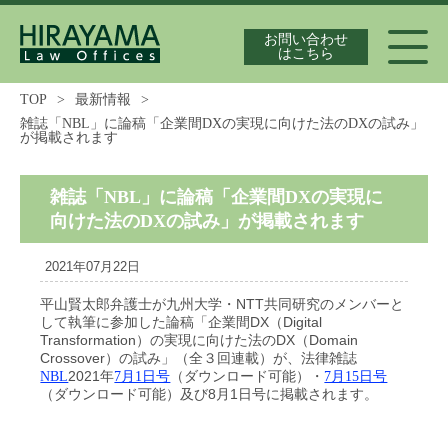
お問い合わせ
はこちら
TOP
>
最新情報
>
雑誌「NBL」に論稿「企業間DXの実現に向けた法のDXの試み」
代表弁護士紹介
が掲載されます
雑誌「NBL」に論稿「企業間DXの実現に
独占禁止法案件の実績
向けた法のDXの試み」が掲載されます
2021年07月22日
平山賢太郎弁護士が九州大学・NTT共同研究のメンバーと
最新情報
して執筆に参加した論稿「企業間DX（Digital
Transformation）の実現に向けた法のDX（Domain
Crossover）の試み」（全３回連載）が、法律雑誌
2021年
（ダウンロード可能）・
NBL
7月1日号
7月15日号
（ダウンロード可能）及び8月1日号に掲載されます。
独占禁止法の論文集