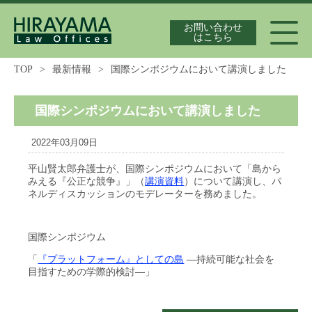
お問い合わせ
はこちら
TOP
>
最新情報
>
国際シンポジウムにおいて講演しました
代表弁護士紹介
国際シンポジウムにおいて講演しました
2022年03月09日
独占禁止法案件の実績
平山賢太郎弁護士が、国際シンポジウムにおいて「島から
みえる『公正な競争』」（
）について講演し、パ
講演資料
ネルディスカッションのモデレーターを務めました。
最新情報
国際シンポジウム
「
―持続可能な社会を
『プラットフォーム』としての島
目指すための学際的検討―」
独占禁止法の論文集