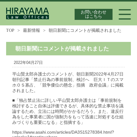
お問い合わせ
はこちら
TOP
>
最新情報
>
朝日新聞にコメントが掲載されました
代表弁護士紹介
朝日新聞にコメントが掲載されました
2022年04月27日
独占禁止法案件の実績
平山賢太郎弁護士のコメントが、朝日新聞2022年4月27日
朝刊記事「禁止行為の事前規制、検討へ 巨大ＩＴのスマ
ホＯＳ寡占、「競争優位の懸念」指摘 政府会議」に掲載
されました。
最新情報
■「独占禁止法に詳しい平山賢太郎弁護士は「事前規制を
検討すること自体は評価できるが、具体的な禁止事項を議
論するため、立法には時間がかかるだろう。また、違反行
為をした事業者に国が強制力をもって迅速に対処する仕組
みづくりも重要になる」と指摘する」
独占禁止法の論文集
https://www.asahi.com/articles/DA3S15278384.html?