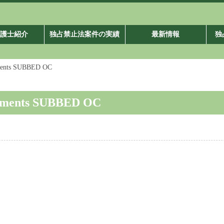
弁護士紹介
独占禁止法案件の実績
最新情報
独
lements SUBBED OC
ttlements SUBBED OC