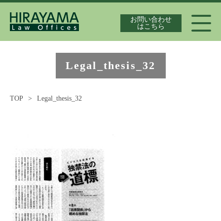
お問い合わせ
はこちら
代表弁護士紹介
Legal_thesis_32
TOP
>
Legal_thesis_32
独占禁止法案件の実績
最新情報
独占禁止法の論文集