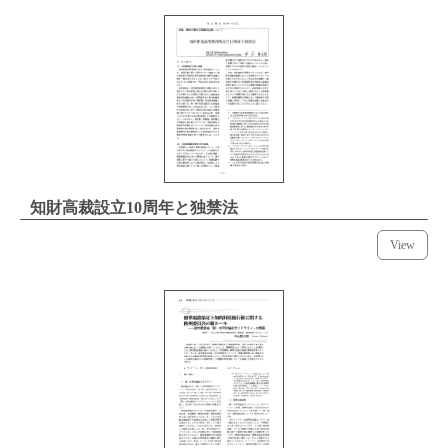
知財高裁設立10周年と独禁法
View