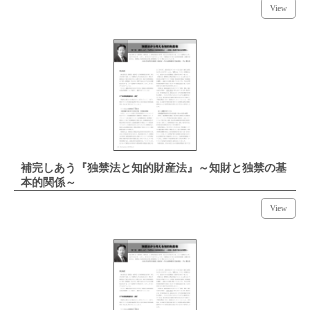
View
補完しあう『独禁法と知的財産法』～知財と独禁の基
本的関係～
View