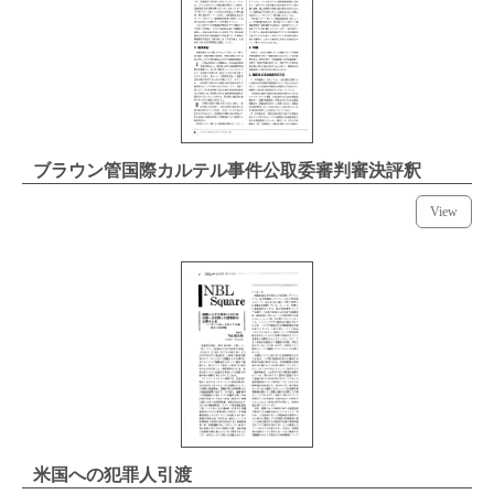
ブラウン管国際カルテル事件公取委審判審決評釈
View
米国への犯罪人引渡