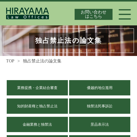
お問い合わせ
はこちら
代表弁護士紹介
独占禁止法の論文集
TOP
>
独占禁止法の論文集
独占禁止法案件の実績
業務提携・企業結合審査
優越的地位濫用
最新情報
知的財産権と独占禁止法
独禁法民事訴訟
独占禁止法の論文集
金融業務と独禁法
景品表示法