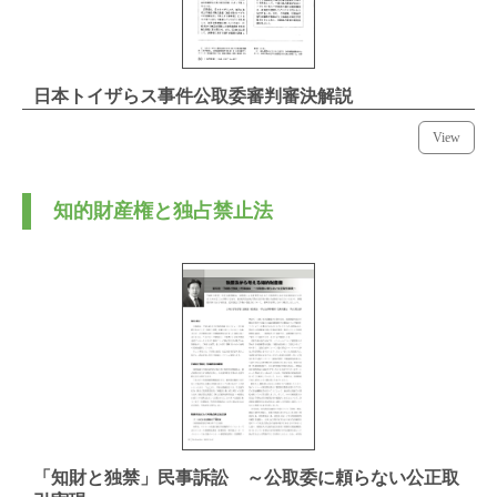
日本トイザらス事件公取委審判審決解説
View
知的財産権と独占禁止法
「知財と独禁」民事訴訟 ～公取委に頼らない公正取